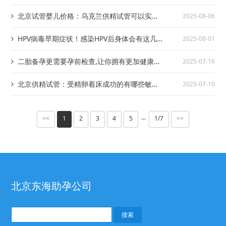
核桃油的关键在于这几点
北京试管婴儿价格：乌克兰供精试管可以实
2025-08-06
现“龙凤胎”吗？答案是可以
HPV病毒早期症状！感染HPV后身体会有这几
2025-08-01
个明显表现
二胎备孕更需要孕前检查,让你拥有更加健康的
2025-07-16
二宝
北京供精试管：受精卵着床成功的有哪些敏感
2025-07-10
前兆？主要是这些！
1
2
3
4
5
1/7
<<
···
>>
北京东海助孕公司