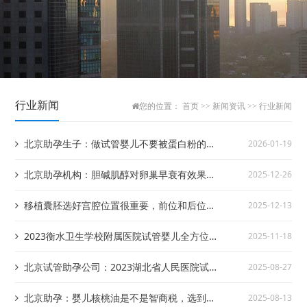
行业新闻
您的位置：
首页
>>
新闻资讯
>>
行业新闻
北京助孕生子：做试管婴儿不要被蛋白粉的广
2026-01-19
告骗了，只要正常补充营养就行
北京助孕机构：胆碱肌醇对卵巢早衰有效果吗,
2025-12-26
有什么副作用
移植囊胚选好宫腔位置很重要，前位和后位哪
2025-12-13
个好一目了然
2023衡水卫生学校附属医院试管婴儿全方位指
2025-11-18
南，附助孕成功率预估
北京试管助孕公司：2023湖北省人民医院试管
2025-08-27
婴儿实用操作指引，三代助孕成功率参考
北京助孕：婴儿核桃油是不是智商税，选到好
2025-08-13