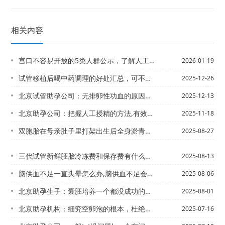
相关内容
宫口不容易开放的5类人群公示，了解人工开口无需担忧宫颈受损！
2026-01-19
试管移植后喝中药调理的好处汇总，可不仅仅是提高着床率
2025-12-26
北京试管助孕公司：无排卵性功血的原因有哪些,如何治疗最有效呢
2025-12-13
北京助孕公司：把握人工授精的方法,有效提升人工授精的成功率
2025-11-18
双胞胎在母亲肚子里打架出生后全身淤青？真假一目了然。
2025-08-27
三代试管新鲜胚胎冷冻费和保存费有什么区别？
2025-08-13
脑供血不足一直头晕怎么办,脑供血不足会引起头晕吗
2025-08-06
北京助孕生子：囊胚培养一个都没成功的原因，或跟质量有关
2025-08-01
北京助孕机构：细究空卵泡的根本，杜绝最后的5%的概率
2025-07-16