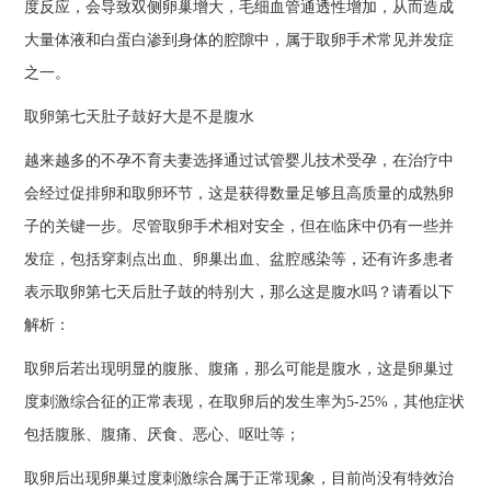
度反应，会导致双侧卵巢增大，毛细血管通透性增加，从而造成
大量体液和白蛋白渗到身体的腔隙中，属于取卵手术常见并发症
之一。
取卵第七天肚子鼓好大是不是腹水
越来越多的不孕不育夫妻选择通过试管婴儿技术受孕，在治疗中
会经过促排卵和取卵环节，这是获得数量足够且高质量的成熟卵
子的关键一步。尽管取卵手术相对安全，但在临床中仍有一些并
发症，包括穿刺点出血、卵巢出血、盆腔感染等，还有许多患者
表示取卵第七天后肚子鼓的特别大，那么这是腹水吗？请看以下
解析：
取卵后若出现明显的腹胀、腹痛，那么可能是腹水，这是卵巢过
度刺激综合征的正常表现，在取卵后的发生率为5-25%，其他症状
包括腹胀、腹痛、厌食、恶心、呕吐等；
取卵后出现卵巢过度刺激综合属于正常现象，目前尚没有特效治